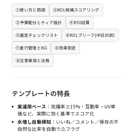
①使い方と用語
②KOL候補スコアリング
③予算配分とティア設計
④ROI試算
⑤選定チェックリスト
⑥KOLブリーフ(中日対訳)
⑦進行管理とNG
⑧効果測定
⑨注意事項と法務
テンプレートの特長
実運用ベース
：完播率≥15%・互動率・UV単
価など、実際に効く基準でスコア化
水増し自動検知
：いいね／コメント／保存の不
自然な比率を自動で⚠フラグ