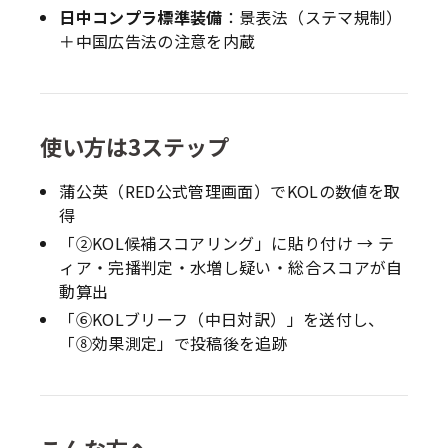
日中コンプラ標準装備
：景表法（ステマ規制）
＋中国広告法の注意を内蔵
使い方は3ステップ
蒲公英（RED公式管理画面）でKOLの数値を取
得
「②KOL候補スコアリング」に貼り付け → テ
ィア・完播判定・水増し疑い・総合スコアが自
動算出
「⑥KOLブリーフ（中日対訳）」を送付し、
「⑧効果測定」で投稿後を追跡
こんな方へ