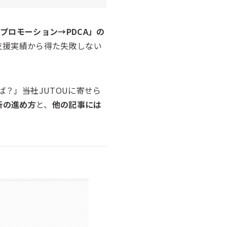
プロモーション→PDCA」の
支援実績から得た失敗しない
」――当社JUTOUに寄せら
新の進め方
と、
他の記事には
。