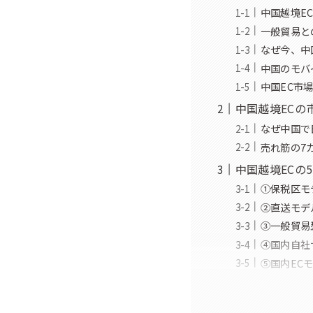
中国越境E
一般貿易と
なぜ今、中
中国のモバイ
中国EC市
中国越境ECの
なぜ中国で
売れ筋の7
中国越境ECの
①保税区モ
②直送モデ
③一般貿易
④国内自社
⑤国内EC