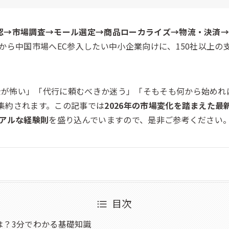
認→市場調査→モール選定→商品ローカライズ→物流・決済→
から中国市場へEC参入したい中小企業向けに、150社以上の
が怖い」「代行に頼むべきか迷う」「そもそも何から始めれば？
集約されます。この記事では
2026年の市場変化を踏まえた最
リアルな経験則
を盛り込んでいますので、是非ご参考ください
目次
は？3分でわかる基礎知識